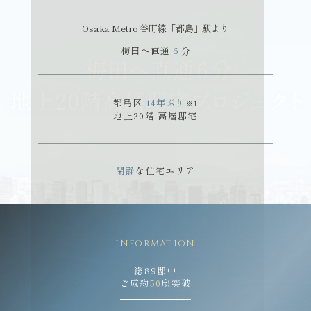
Osaka Metro 谷町線「都島」駅より
梅田へ直通
6
分
TOP
CONCEPT
トップ
コンセプト
都島区
14年
ぶり
※1
LOCATION
DESIGN
地上20階 高層邸宅
ロケーション
デザイン
ACCESS
PLAN
アクセス
プラン
閑静
な住宅エリア
QUALITY
ZEH-M Oriented
クオリティ
ゼッチ・マンション
現地案内図
物件概要
INFORMATION
総89邸中
ご成約
50
邸突破