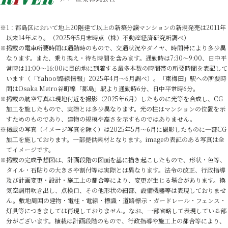
1：都島区において地上20階建て以上の新築分譲マンションの新規発売は2011年
以来14年ぶり。（2025年5月末時点（株）不動産経済研究所調べ）
掲載の電車所要時間は通勤時のもので、交通状況やダイヤ、時間帯により多少異
なります。また、乗り換え・待ち時間を含みます。通勤時は7:30～9:00、日中平
常時は11:00～16:00に目的地に到着する最多本数の時間帯の所要時間を表記して
います（「Yahoo!路線情報」2025年4月～6月調べ）。「東梅田」駅への所要時
間はOsaka Metro谷町線「都島」駅より通勤時6分、日中平常時6分。
掲載の航空写真は現地付近を撮影（2025年6月）したものに光等を合成し、CG
加工を施したもので、実際とは多少異なります。光の柱はマンションの位置を示
すためのものであり、建物の規模や高さを示すものではありません。
掲載の写真（イメージ写真を除く）は2025年5月～6月に撮影したものに一部CG
加工を施しております。一部提供素材となります。imageの表記のある写真は全
てイメージです。
掲載の完成予想図は、計画段階の図面を基に描き起こしたもので、形状・色等、
タイル・石貼りの大きさや割付等は実際とは異なります。法令の改正、行政指導
及び計画変更・設計・施工上の都合等により、変更が生じる場合があります。換
気空調用吹き出し、点検口、その他形状の細部、設備機器等は表現しておりませ
ん。敷地周囲の建物・電柱・電線・標識・道路標示・ガードレール・フェンス・
灯具等につきましては再現しておりません。なお、一部省略して表現している部
分がございます。植栽は計画段階のもので、行政指導や施工上の都合等により、