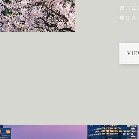
都心に
静けさ
VIE