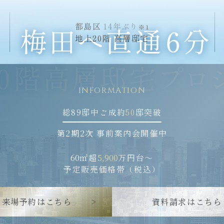
都島区
14年
ぶり
※1
地上20階 高層邸宅
TOP
CO
トップ
コン
LOCATION
DE
INFORMATION
ロケーション
デザ
総89邸中
ご成約
50
邸突破
ACCESS
PL
アクセス
プラ
第2期2次 事前案内会開催中
QUALITY
ZE
クオリティ
60
㎡超
5,900
万円台〜
ゼッ
予定販売価格帯（税込）
現地案内図
物
来場予約はこちら
資料請求はこちら
資料請求はこちら