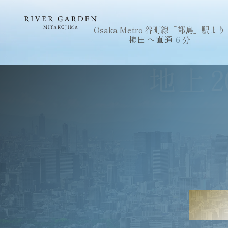
Osaka Metro 谷町線「都島」駅より
梅田へ直通
6
分