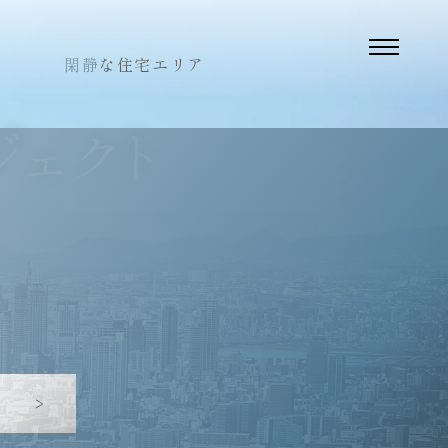
閑静
な住宅エリア
NCEPT
セプト
SIGN
イン
AN
ン
H-M Oriented
チ・マンション
件概要
来場予約はこちら