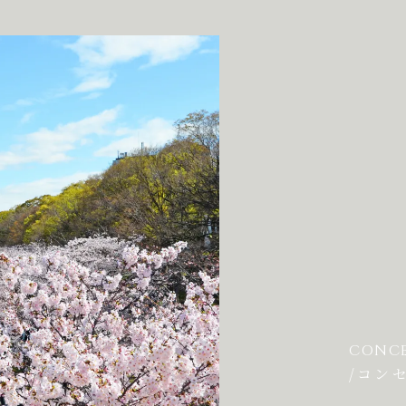
CONC
/コン